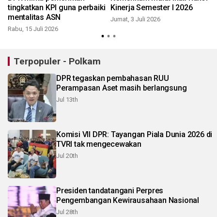
tingkatkan KPI guna perbaiki
Kinerja Semester I 2026
mentalitas ASN
Jumat, 3 Juli 2026
Rabu, 15 Juli 2026
R
Terpopuler - Polkam
DPR tegaskan pembahasan RUU
Perampasan Aset masih berlangsung
Jul 13th
Komisi VII DPR: Tayangan Piala Dunia 2026 di
TVRI tak mengecewakan
Jul 20th
Presiden tandatangani Perpres
Pengembangan Kewirausahaan Nasional
Jul 28th