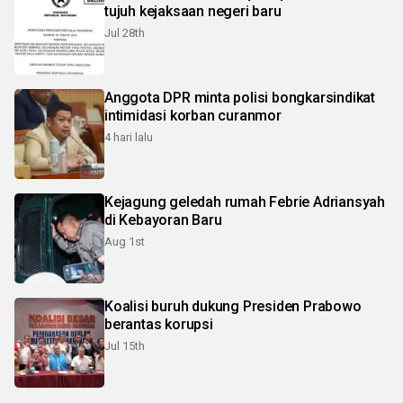
tujuh kejaksaan negeri baru
Jul 28th
Anggota DPR minta polisi bongkarsindikat
intimidasi korban curanmor
4 hari lalu
Kejagung geledah rumah Febrie Adriansyah
di Kebayoran Baru
Aug 1st
Koalisi buruh dukung Presiden Prabowo
berantas korupsi
Jul 15th