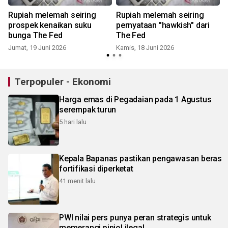
Rupiah melemah seiring
Rupiah melemah seiring
prospek kenaikan suku
pernyataan "hawkish" dari
bunga The Fed
The Fed
Jumat, 19 Juni 2026
Kamis, 18 Juni 2026
K
Terpopuler - Ekonomi
Harga emas di Pegadaian pada 1 Agustus
serempak turun
5 hari lalu
Kepala Bapanas pastikan pengawasan beras
fortifikasi diperketat
41 menit lalu
PWI nilai pers punya peran strategis untuk
memerangi pinjol ilegal