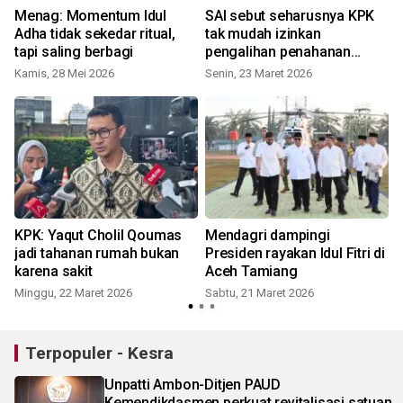
Menag: Momentum Idul
SAI sebut seharusnya KPK
Adha tidak sekedar ritual,
tak mudah izinkan
tapi saling berbagi
pengalihan penahanan
Yaqut
Kamis, 28 Mei 2026
Senin, 23 Maret 2026
KPK: Yaqut Cholil Qoumas
Mendagri dampingi
jadi tahanan rumah bukan
Presiden rayakan Idul Fitri di
a
karena sakit
Aceh Tamiang
Minggu, 22 Maret 2026
Sabtu, 21 Maret 2026
Terpopuler - Kesra
Unpatti Ambon-Ditjen PAUD
Kemendikdasmen perkuat revitalisasi satuan