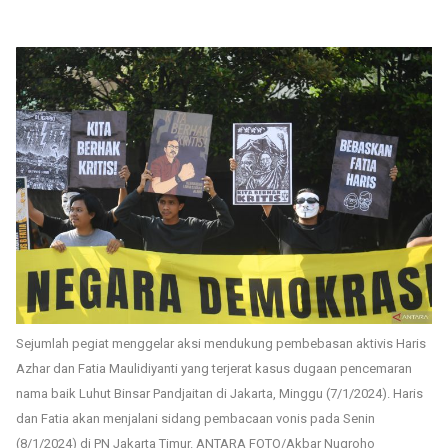
Sejumlah pegiat menggelar aksi mendukung pembebasan aktivis Haris
Azhar dan Fatia Maulidiyanti yang terjerat kasus dugaan pencemaran
nama baik Luhut Binsar Pandjaitan di Jakarta, Minggu (7/1/2024). Haris
dan Fatia akan menjalani sidang pembacaan vonis pada Senin
(8/1/2024) di PN Jakarta Timur. ANTARA FOTO/Akbar Nugroho