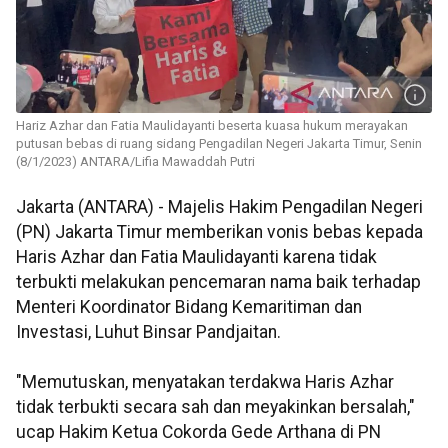
Hariz Azhar dan Fatia Maulidayanti beserta kuasa hukum merayakan
putusan bebas di ruang sidang Pengadilan Negeri Jakarta Timur, Senin
(8/1/2023) ANTARA/Lifia Mawaddah Putri
Jakarta (ANTARA) - Majelis Hakim Pengadilan Negeri
(PN) Jakarta Timur memberikan vonis bebas kepada
Haris Azhar dan Fatia Maulidayanti karena tidak
terbukti melakukan pencemaran nama baik terhadap
Menteri Koordinator Bidang Kemaritiman dan
Investasi, Luhut Binsar Pandjaitan.
"Memutuskan, menyatakan terdakwa Haris Azhar
tidak terbukti secara sah dan meyakinkan bersalah,"
ucap Hakim Ketua Cokorda Gede Arthana di PN