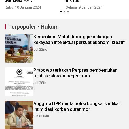
pembela HAM
dikritik
S
Rabu, 10 Januari 2024
Selasa, 9 Januari 2024
Terpopuler - Hukum
Kemenkum Malut dorong pelindungan
kekayaan intelektual perkuat ekonomi kreatif
Jul 22nd
Prabowo terbitkan Perpres pembentukan
tujuh kejaksaan negeri baru
Jul 28th
Anggota DPR minta polisi bongkarsindikat
intimidasi korban curanmor
3 hari lalu