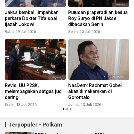
Jaksa kembali limpahkan
Putusan praperadilan kedua
perkara Dokter Tifa soal
Roy Suryo di PN Jaksel
ijazah Jokowi
dibacakan Senin
Rabu, 29 Juli 2026
Senin, 20 Juli 2026
K
Revisi UU P2SK,
NasDem: Rachmat Gobel
melembagakan satgas judi
akan dimakamkan di
daring
Gorontalo
Senin, 13 Juli 2026
Jumat, 10 Juli 2026
R
Terpopuler - Polkam