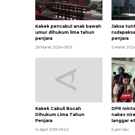
Kakek pencabul anak bawah
Jaksa tun
umur dihukum lima tahun
rudapaksa
penjara
penjara
26 Maret 2024 06:15
5 Maret 202
Kakek Cabuli Bocah
DPR mint
Dihukum Lima Tahun
nakes nire
Penjara
langgar et
14 April 2016 06:42
5 jam lalu