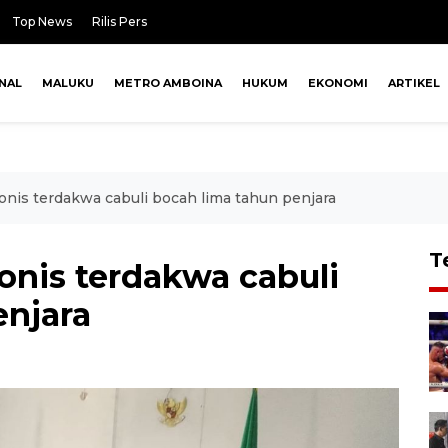
Top News
Rilis Pers
NAL
MALUKU
METRO AMBOINA
HUKUM
EKONOMI
ARTIKEL
is terdakwa cabuli bocah lima tahun penjara
T
nis terdakwa cabuli
enjara