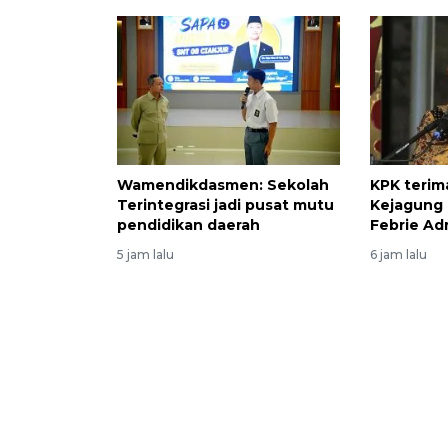
Wamendikdasmen: Sekolah
KPK terim
Terintegrasi jadi pusat mutu
Kejagung 
pendidikan daerah
Febrie Ad
5 jam lalu
6 jam lalu