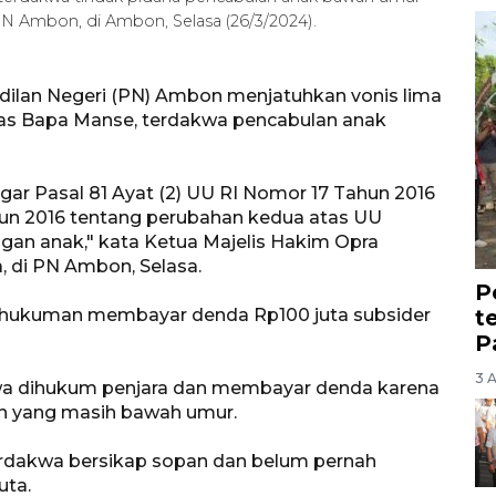
 PN Ambon, di Ambon, Selasa (26/3/2024).
ilan Negeri (PN) Ambon menjatuhkan vonis lima
ias Bapa Manse, terdakwa pencabulan anak
ar Pasal 81 Ayat (2) UU RI Nomor 17 Tahun 2016
un 2016 tentang perubahan kedua atas UU
gan anak," kata Ketua Majelis Hakim Opra
 di PN Ambon, Selasa.
P
t
 hukuman membayar denda Rp100 juta subsider
P
3 
wa dihukum penjara dan membayar denda karena
n yang masih bawah umur.
rdakwa bersikap sopan dan belum pernah
uta.