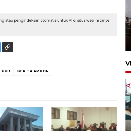
g atau pengindeksan otomatis untuk AI di situs web ini tanpa
Unjuk rasa protes penataan
Pasar Higienis
5 Mei 2026 05:32
V
LUKU
BERITA AMBON
Ambon ajak semua pihak buka
ruang pada anak di lembaga