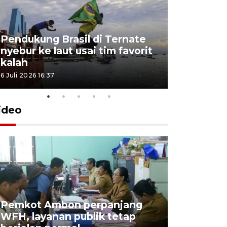
Pendukung Brasil di Ternate
nyebur ke laut usai tim favorit
kalah
6 Juli 2026 16:37
ideo
Pemkot Ambon perpanjang
WFH, layanan publik tetap
Pemkot 