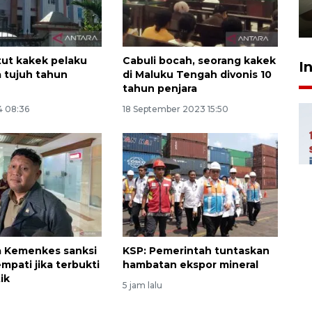
pembinaan
23 Juli 2026 14:28
tut kakek pelaku
Cabuli bocah, seorang kakek
I
 tujuh tahun
di Maluku Tengah divonis 10
tahun penjara
4 08:36
18 September 2023 15:50
a Kemenkes sanksi
KSP: Pemerintah tuntaskan
mpati jika terbukti
hambatan ekspor mineral
ik
5 jam lalu