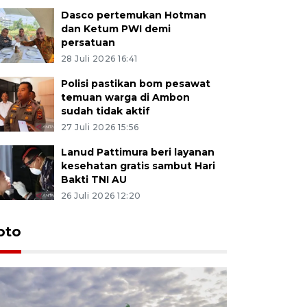
Dasco pertemukan Hotman
dan Ketum PWI demi
persatuan
28 Juli 2026 16:41
Polisi pastikan bom pesawat
temuan warga di Ambon
sudah tidak aktif
27 Juli 2026 15:56
Lanud Pattimura beri layanan
kesehatan gratis sambut Hari
Bakti TNI AU
26 Juli 2026 12:20
Euforia s
oto
Ternate
4 Juli 2026 11:1