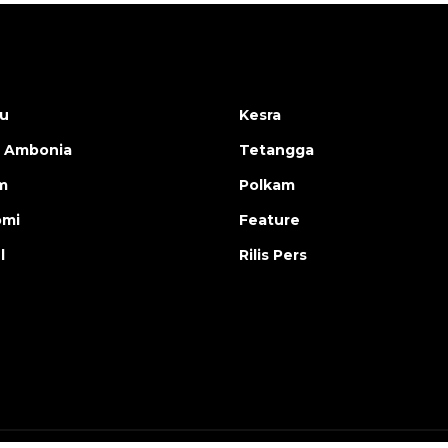
u
Kesra
 Ambonia
Tetangga
m
Polkam
omi
Feature
l
Rilis Pers