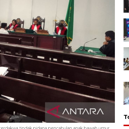
T
terdakwa tindak pidana pencabulan anak bawah umur