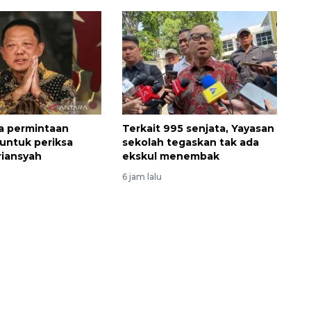
a permintaan
Terkait 995 senjata, Yayasan
untuk periksa
sekolah tegaskan tak ada
riansyah
ekskul menembak
6 jam lalu
Ekonomi triwulan II-2026
tumbuh 5,29 persen
2026-08-06 18:45:00