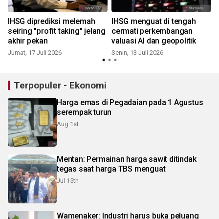
IHSG diprediksi melemah
IHSG menguat di tengah
seiring "profit taking" jelang
cermati perkembangan
akhir pekan
valuasi AI dan geopolitik
J
Jumat, 17 Juli 2026
Senin, 13 Juli 2026
Terpopuler - Ekonomi
Harga emas di Pegadaian pada 1 Agustus
serempak turun
Aug 1st
Mentan: Permainan harga sawit ditindak
tegas saat harga TBS menguat
Jul 15th
Wamenaker: Industri harus buka peluang