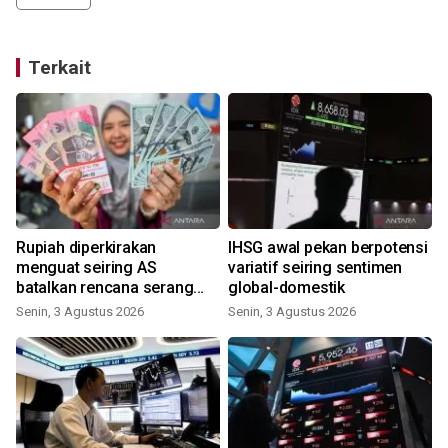
Terkait
Rupiah diperkirakan
IHSG awal pekan berpotensi
menguat seiring AS
variatif seiring sentimen
batalkan rencana serang
global-domestik
Iran
Senin, 3 Agustus 2026
Senin, 3 Agustus 2026
K