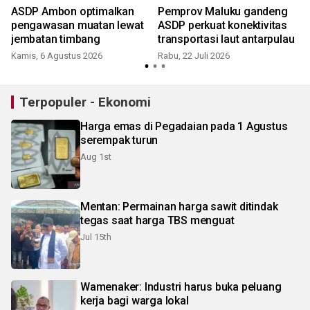
i
ASDP Ambon optimalkan
Pemprov Maluku gandeng
pengawasan muatan lewat
ASDP perkuat konektivitas
jembatan timbang
transportasi laut antarpulau
Kamis, 6 Agustus 2026
Rabu, 22 Juli 2026
K
Terpopuler - Ekonomi
Harga emas di Pegadaian pada 1 Agustus
serempak turun
Aug 1st
Mentan: Permainan harga sawit ditindak
tegas saat harga TBS menguat
Jul 15th
Wamenaker: Industri harus buka peluang
kerja bagi warga lokal