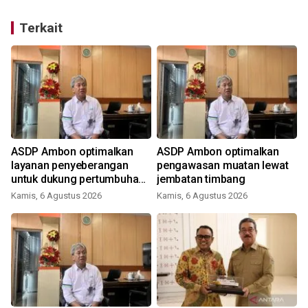
Terkait
ASDP Ambon optimalkan
ASDP Ambon optimalkan
layanan penyeberangan
pengawasan muatan lewat
t
untuk dukung pertumbuhan
jembatan timbang
ekonomi dan pariwisata
Kamis, 6 Agustus 2026
Kamis, 6 Agustus 2026
J