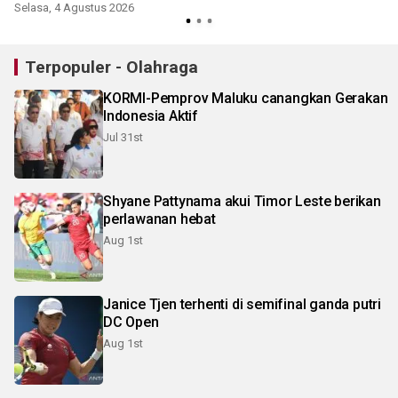
Selasa, 4 Agustus 2026
Terpopuler - Olahraga
KORMI-Pemprov Maluku canangkan Gerakan
Indonesia Aktif
Jul 31st
Shyane Pattynama akui Timor Leste berikan
perlawanan hebat
Aug 1st
Janice Tjen terhenti di semifinal ganda putri
DC Open
Aug 1st