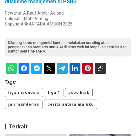
dualisme manajemen di PSBS
Pewarta: A Rauf Andar Adipati
Uploader: Moh Ponting
Copyright © ANTARA AMBON 2025
Dilarang keras mengambil konten, melakukan crawling atau
pengindeksan otomatis untuk AI di situs web ini tanpa izin tertulis dari
Kantor Berita ANTARA.
Tags:
liga indonesia
liga 1
psbs biak
jan mandenas
berita antara maluku
Terkait