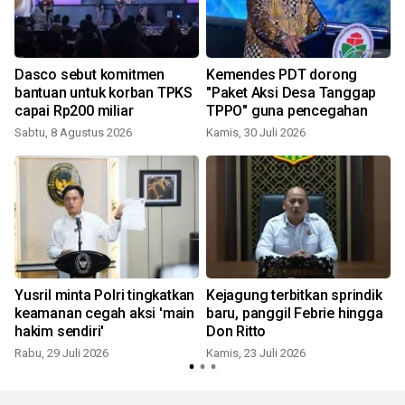
Dasco sebut komitmen
Kemendes PDT dorong
bantuan untuk korban TPKS
"Paket Aksi Desa Tanggap
capai Rp200 miliar
TPPO" guna pencegahan
Sabtu, 8 Agustus 2026
Kamis, 30 Juli 2026
S
i
Yusril minta Polri tingkatkan
Kejagung terbitkan sprindik
keamanan cegah aksi 'main
baru, panggil Febrie hingga
hakim sendiri'
Don Ritto
Rabu, 29 Juli 2026
Kamis, 23 Juli 2026
S