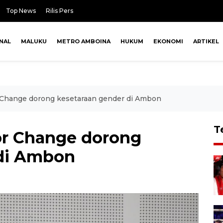
Top News
Rilis Pers
NAL
MALUKU
METRO AMBOINA
HUKUM
EKONOMI
ARTIKEL
 Change dorong kesetaraan gender di Ambon
T
or Change dorong
 di Ambon