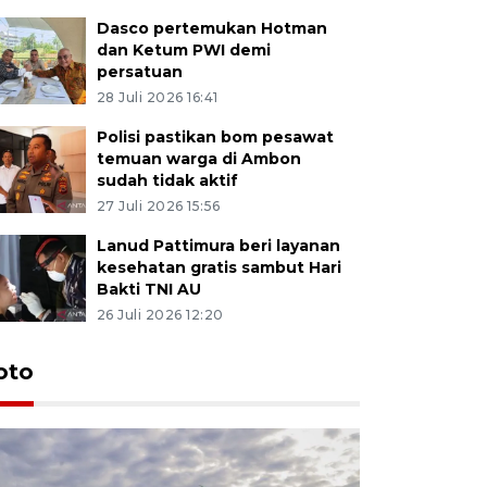
Dasco pertemukan Hotman
dan Ketum PWI demi
persatuan
28 Juli 2026 16:41
Polisi pastikan bom pesawat
temuan warga di Ambon
sudah tidak aktif
27 Juli 2026 15:56
Lanud Pattimura beri layanan
kesehatan gratis sambut Hari
Bakti TNI AU
26 Juli 2026 12:20
Euforia s
oto
Ternate
4 Juli 2026 11:1