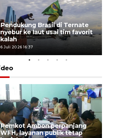
Pendukung Brasil di Ternate
nyebur ke laut usai tim favorit
kalah
6 Juli 2026 16:37
ideo
Pemkot Ambon perpanjang
WFH, layanan publik tetap
Pemkot 