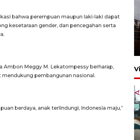
edukasi bahwa perempuan maupun laki-laki dapat
g kesetaraan gender, dan pencegahan serta
Unjuk rasa protes penataan
ya.
Pasar Higienis
5 Mei 2026 05:32
ta Ambon Meggy M. Lekatompessy berharap,
V
at mendukung pembangunan nasional.
uan berdaya, anak terlindungi, Indonesia maju,”
Ambon ajak semua pihak buka
ruang pada anak di lembaga