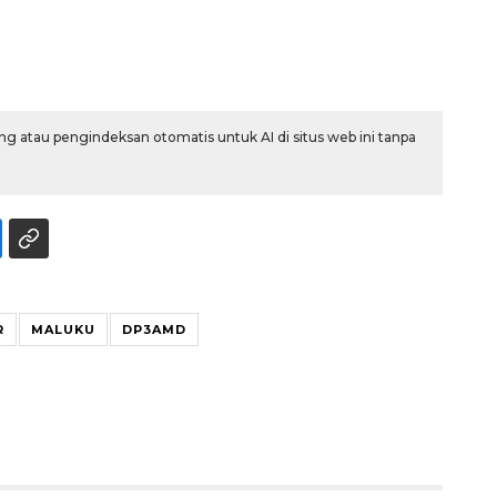
g atau pengindeksan otomatis untuk AI di situs web ini tanpa
Memberantas kejahatan
jalanan Jakarta
R
MALUKU
DP3AMD
2026-08-05 18:00:00