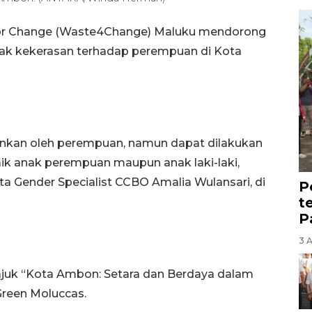
or Change (Waste4Change) Maluku mendorong
ak kekerasan terhadap perempuan di Kota
alankan oleh perempuan, namun dapat dilakukan
ik anak perempuan maupun anak laki-laki,
a Gender Specialist CCBO Amalia Wulansari, di
P
t
P
3 
ajuk “Kota Ambon: Setara dan Berdaya dalam
Green Moluccas.