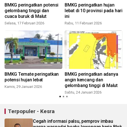
BMKG peringatkan potensi
BMKG peringatkan hujan
gelombang tinggi dan
lebat di 10 provinsi pada hari
cuaca buruk di Malut
ini
Selasa, 17 Februari 2026
Rabu, 11 Februari 2026
K
BMKG Ternate peringatkan
BMKG peringatkan adanya
potensi hujan lebat
angin kencang dan
gelombang tinggi di Malut
Kamis, 29 Januari 2026
Sabtu, 24 Januari 2026
Terpopuler - Kesra
Cegah informasi palsu, pemprov imbau
warga waspadai hoaks lowongan kerja Blok