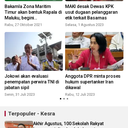
Bakamla Zona Maritim
MAKI desak Dewas KPK
Timur akan bentuk Rapala di
usut dugaan pelanggaran
Maluku, begini
etik terkait Basarnas
penjelasannya
Rabu, 27 Oktober 2021
Selasa, 1 Agustus 2023
Jokowi akan evaluasi
Anggota DPR minta proses
penempatan perwira TNI di
hukum supertanker Iran
jabatan sipil
dikawal
Senin, 31 Juli 2023
Rabu, 12 Juli 2023
R
Terpopuler - Kesra
Akhir Agustus, 100 Sekolah Rakyat